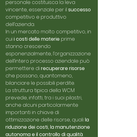
personale costituisca la leva 
vincente, essenziale per il 
successo
competitivo e produttivo 
dell’azienda.
In un mercato molto competitivo, in 
cui 
i costi delle materie
 prime 
stanno crescendo 
esponenzialmente, l’organizzazione 
dell’intero processo aziendale può 
permettere di 
recuperare risorse 
che possano, quantomeno, 
bilanciare le possibili perdite. 
La struttura tipica della WCM 
prevede, infatti, tra i suoi pilastri, 
anche alcuni particolarmente 
importanti in chiave di 
ottimizzazione delle risorse, quali: 
la 
riduzione dei costi, la manutenzione 
autonoma e il controllo di qualità
. 