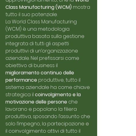
Class Manufacturing (WCM) 
mostra 
tutto il suo potenziale. 
La World Class Manufacturing 
(WCM) è una metodologia 
produttiva basata sulla gestione 
integrata di tutti gli aspetti 
produttivi di un’organizzazione 
aziendale. Nel prefissarsi come 
obiettivo di business il 
miglioramento continuo delle 
performance
 produttive, tutto il 
sistema aziendale ha come chiave 
strategica il 
coinvolgimento e la 
motivazione delle persone
 che 
lavorano e popolano la filiera 
produttiva, sposando l’assunto che 
solo l’impegno, la partecipazione e 
il coinvolgimento attivi di tutto il 