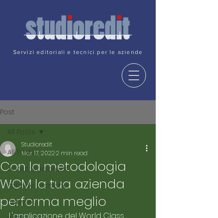
Servizi editoriali e tecnici per le aziende
Post
All Posts
Studioredit
All Posts
Mar 17, 2022
2 min read
Con la metodologia
about Studioredit
WCM la tua azienda
schede tecniche
performa meglio
network
L'applicazione del World Class 