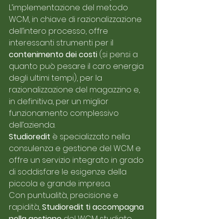
L’implementazione del metodo 
WCM, in chiave di razionalizzazione 
dell’intero processo, offre 
interessanti strumenti per il 
contenimento dei costi 
(si pensi a 
quanto può pesare il caro energia 
degli ultimi tempi), per la 
razionalizzazione del magazzino e, 
in definitiva, per un miglior 
funzionamento complessivo 
dell’azienda. 
Studioredit 
è specializzato nella 
consulenza e gestione del WCM e 
offre un servizio integrato in grado 
di soddisfare le esigenze della 
piccola e grande impresa. 
Con puntualità, precisione e 
rapidità, 
Studioredit ti accompagna 
nella gestione 
del WCM studiato 