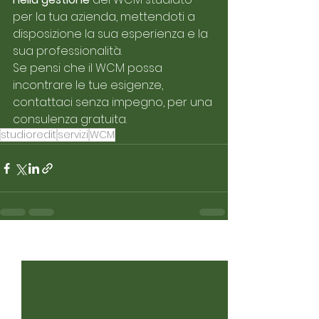
per la tua azienda, mettendoti a 
disposizione la sua esperienza e la 
sua professionalità.
Se pensi che il WCM possa 
incontrare le tue esigenze, 
contattaci senza impegno, per una 
consulenza gratuita. 
studioredit
servizi
WCM
See All
Recent Posts