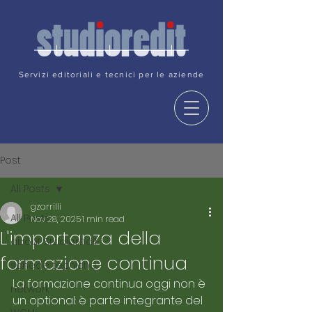
Servizi editoriali e tecnici per le aziende
Post
All Posts
gzarrilli
All Posts
Nov 28, 2025
1 min read
L'importanza della
about Studioredit
formazione continua
schede tecniche
La formazione continua oggi non è 
network
un optional: è parte integrante del 