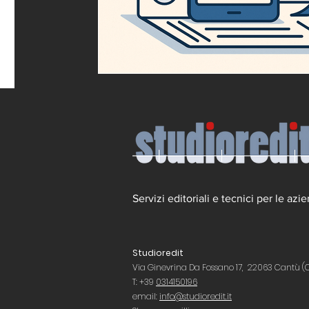
Servizi editoriali e tecnici per le azi
Studioredit
Via Ginevrina Da Fossano 17, 22063 Cantù (
T: +39
0314150196
email:
info@studioredit.it