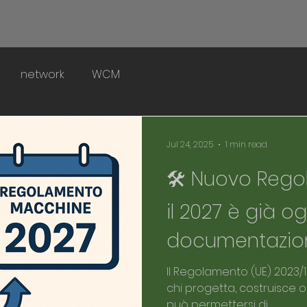
network
WCM
Jul 24, 2025
1 min read
🛠 Nuovo Rego
il 2027 è già og
documentazion
Il Regolamento (UE) 2023/1230 entrerà in vigore nel 
chi progetta, costruisce
può permettersi di...