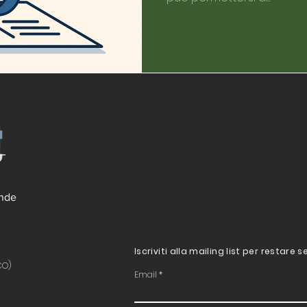
©
ende
Iscriviti alla mailing list per restar
CO)
Email