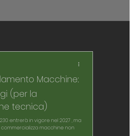
lamento Macchine:
gi (per la
e tecnica)
2027 , ma
 o commercializza macchine non